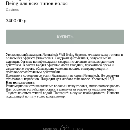
Being для всех типов волос
Davines
3400,00
р.
КУПИТЬ
Увлажняющий шампунь Naturaltech Well-Being бережно очищает кожу головы и
волосы без эффекта утяжеления. Содержит фитоактивы, полученные из
эхинацеи, богатые полифенолами и сахарами с сильным антиоксидантным
действием. В состав входят эфирные масла гвоздики, мускатного ореха и
сандалового дерева, обладающие успокаивающим, стимулирующим и
противовоспалительным действиями.
Идеально в сочетании со всеми бальзамами из серии Naturaltech. Не содержит
сульфатов и парабенов. Подходит для любого типа волос. Уровень pН 5,5.
Как использовать:
Равномерно нанести на влажные волосы и кожу головы, мягко помассировать.
Для усиления воздействия оставить шампунь на голове на несколько минут.
Тщательно смыть теплой водой. Повторить в случае необходимости. Нанести
подходящий по типу волос кондиционер.
Tilda
Made on