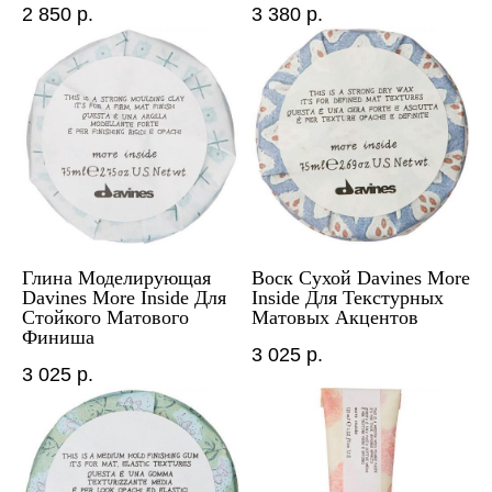
2 850
р.
3 380
р.
Глина Моделирующая
Воск Сухой Davines More
Davines More Inside Для
Inside Для Текстурных
Стойкого Матового
Матовых Акцентов
Финиша
3 025
р.
3 025
р.