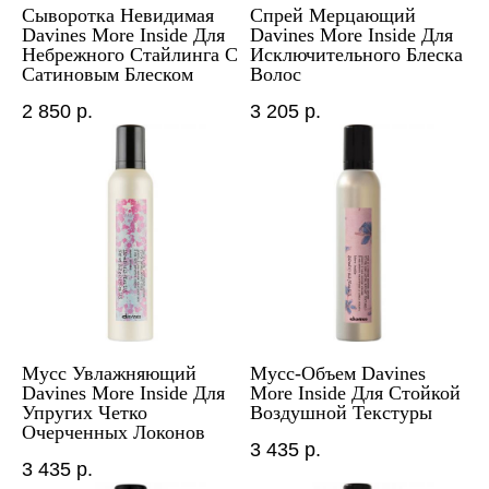
Сыворотка Невидимая
Спрей Мерцающий
Davines More Inside Для
Davines More Inside Для
Небрежного Стайлинга С
Исключительного Блеска
Сатиновым Блеском
Волос
2 850
р.
3 205
р.
Мусс Увлажняющий
Мусс-Объем Davines
Davines More Inside Для
More Inside Для Стойкой
Упругих Четко
Воздушной Текстуры
Очерченных Локонов
3 435
р.
3 435
р.