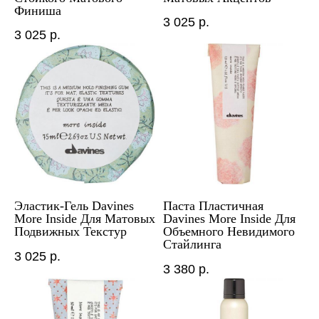
Финиша
3 025
р.
3 025
р.
Эластик-Гель Davines
Паста Пластичная
More Inside Для Матовых
Davines More Inside Для
Подвижных Текстур
Объемного Невидимого
Стайлинга
3 025
р.
3 380
р.