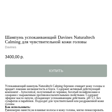
Шампунь успокаивающий Davines Naturaltech
Calming для чувствительной кожи головы
Davines
3400,00
р.
КУПИТЬ
Успокаивающий шампунь Naturaltech Calming бережно очищает кожу головы и
придает локонам шелковистость и блеск. Содержит активный действующий
компонент – hytoceutical, полученный из черники, богатый полифенолами и
сахарами с выраженным противовоспалительными свойствами. Содержит
эфирное масло пачули, обладающее успокаивающим действием. рН 5,5. Без
сульфатов и парабенов. Подходит для чувствительной или раздраженной кожи
головы.
Как использовать:
Равномерно нанести на влажные волосы и кожу головы, мягко помассировать.