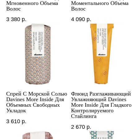
Мгновенного Объема
Моментального Объема
Волос
Волос
3 380
р.
4 090
р.
Спрей С Морской Солью
Флюид Разглаживающий
Davines More Inside Для
Увлажняющий Davines
Объемных Свободных
More Inside Для Гладкого
Укладок
Контролируемого
Стайлинга
3 610
р.
2 670
р.